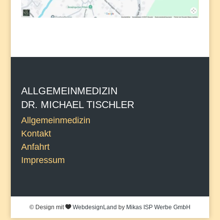
ALLGEMEINMEDIZIN
DR. MICHAEL TISCHLER
Allgemeinmedizin
Kontakt
Anfahrt
Impressum
© Design mit

WebdesignLand
by
Mikas ISP Werbe GmbH